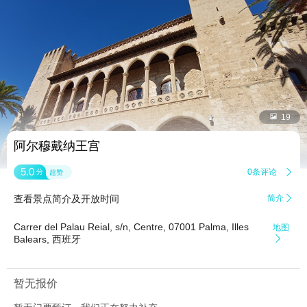


19
阿尔穆戴纳王宫
5.0
0条评论

分
超赞
查看景点简介及开放时间
简介

Carrer del Palau Reial, s/n, Centre, 07001 Palma, Illes
地图
Balears, 西班牙

暂无报价