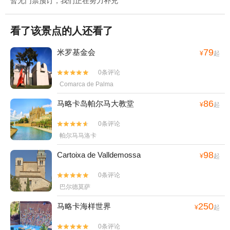
暂无门票预订，我们正在努力补充
看了该景点的人还看了
79
米罗基金会
¥
起
0条评论


Comarca de Palma
86
马略卡岛帕尔马大教堂
¥
起
0条评论


帕尔马马洛卡
98
Cartoixa de Valldemossa
¥
起
0条评论


巴尔德莫萨
250
马略卡海样世界
¥
起
0条评论

