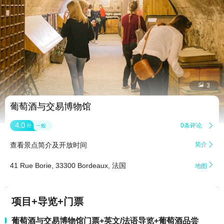


3
葡萄酒与交易博物馆
4.0
0条评论

分
一般
查看景点简介及开放时间
简介


41 Rue Borie, 33300 Bordeaux, 法国
地图
项目+导览+门票
葡萄酒与交易博物馆门票+英文/法语导览+葡萄酒品尝