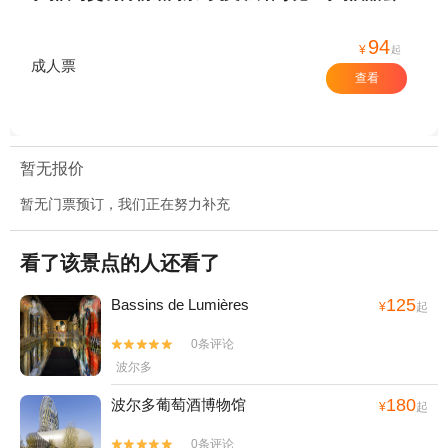
94
¥
起
成人票
查看
暂无报价
暂无门票预订，我们正在努力补充
看了该景点的人还看了
125
Bassins de Lumières
¥
起
0条评论


波尔多
180
波尔多葡萄酒博物馆
¥
起
0条评论

