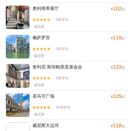
102
奥利维蒂展厅
¥
起
0条评论


威尼斯
118
佩萨罗宫
¥
起
0条评论


威尼斯
133
奎利尼·斯坦帕里亚基金会
¥
起
0条评论


威尼斯
125
圣马可广场
¥
起
20条评论


威尼斯
118
威尼斯大运河
¥
起