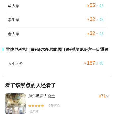
55
成人票

¥
起
32
学生票

¥
起
32
老人票

¥
起
雷佐尼科宫门票+哥尔多尼故居门票+莫契尼哥宫一日通票
157
大小同价

¥
起
看了该景点的人还看了
71
加尔默罗大会堂
¥
起
0条评论


威尼斯