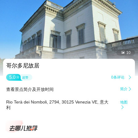


10
哥尔多尼故居
5.0
0条评论

分
超赞
查看景点简介及开放时间
简介

Rio Terà dei Nomboli, 2794, 30125 Venezia VE, 意大
地图
利
