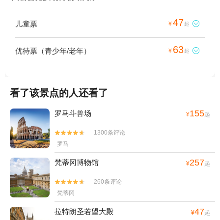
47
儿童票

¥
起
63
优待票（青少年/老年）

¥
起
看了该景点的人还看了
155
罗马斗兽场
¥
起
1300条评论


罗马
257
梵蒂冈博物馆
¥
起
260条评论


梵蒂冈
47
拉特朗圣若望大殿
¥
起