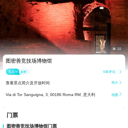


10
图密善竞技场博物馆
5.0
0条评论

分
超赞
查看景点简介及开放时间
简介


Via di Tor Sanguigna, 3, 00186 Roma RM, 意大利
地图
门票
图密善竞技场博物馆门票