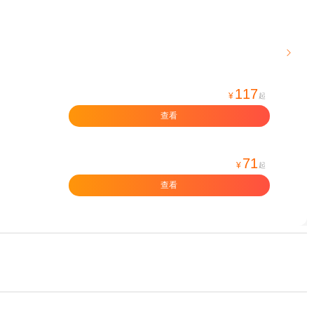

117
¥
起
查看
71
¥
起
查看