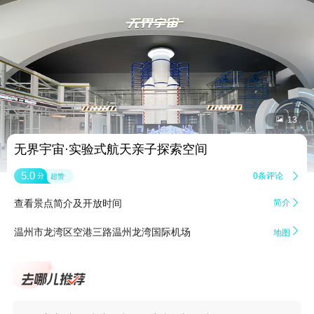


13
无界宇宙·实验式航天亲子探索空间
5.0
0条评论

分
超赞
查看景点简介及开放时间
简介


温州市龙湾区空港三路温州龙湾国际机场
地图