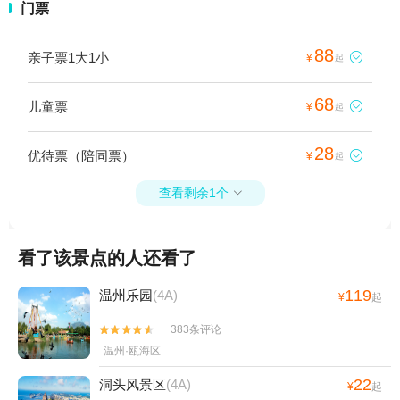
门票
88
亲子票1大1小

¥
起
68
儿童票

¥
起
28
优待票（陪同票）

¥
起
查看剩余1个

看了该景点的人还看了
119
温州乐园
(4A)
¥
起
383条评论


温州·瓯海区
22
洞头风景区
(4A)
¥
起