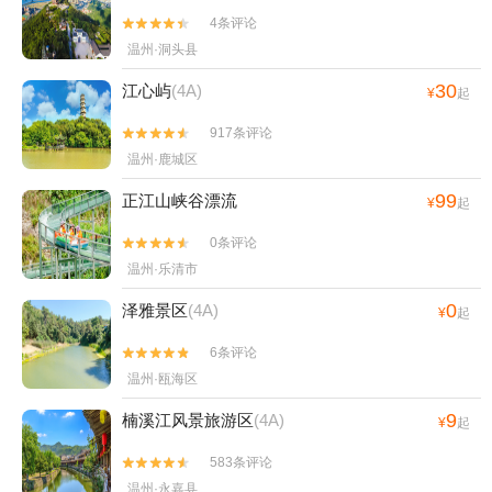
4条评论


温州·洞头县
30
江心屿
(4A)
¥
起
917条评论


温州·鹿城区
99
正江山峡谷漂流
¥
起
0条评论


温州·乐清市
0
泽雅景区
(4A)
¥
起
6条评论


温州·瓯海区
9
楠溪江风景旅游区
(4A)
¥
起
583条评论


温州·永嘉县