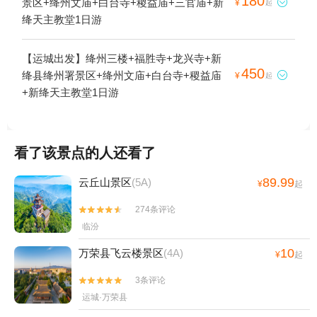
180
景区+绛州文庙+白台寺+稷益庙+三官庙+新

¥
起
绛天主教堂1日游
【运城出发】绛州三楼+福胜寺+龙兴寺+新
450
绛县绛州署景区+绛州文庙+白台寺+稷益庙

¥
起
+新绛天主教堂1日游
看了该景点的人还看了
89.99
云丘山景区
(5A)
¥
起
274条评论


临汾
10
万荣县飞云楼景区
(4A)
¥
起
3条评论


运城·万荣县