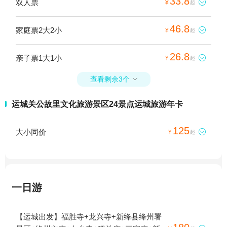
33.8
双人票

¥
起
46.8
家庭票2大2小

¥
起
26.8
亲子票1大1小

¥
起
查看剩余3个

运城关公故里文化旅游景区24景点运城旅游年卡
125
大小同价

¥
起
一日游
【运城出发】福胜寺+龙兴寺+新绛县绛州署