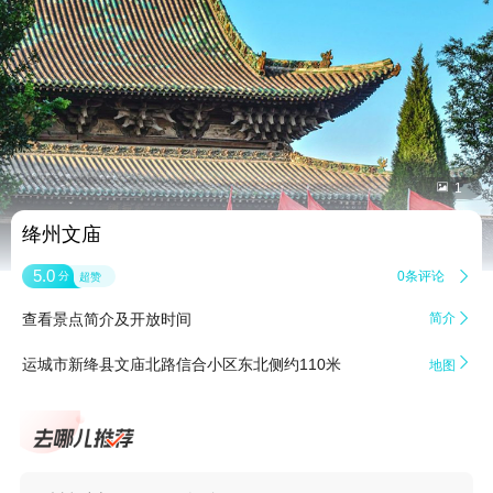


1
绛州文庙
5.0
0条评论

分
超赞
查看景点简介及开放时间
简介


运城市新绛县文庙北路信合小区东北侧约110米
地图