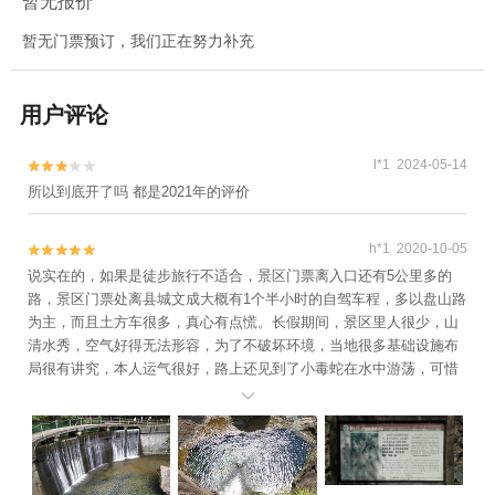
暂无报价
暂无门票预订，我们正在努力补充
用户评论
l*1 2024-05-14


所以到底开了吗 都是2021年的评价
h*1 2020-10-05


说实在的，如果是徒步旅行不适合，景区门票离入口还有5公里多的
路，景区门票处离县城文成大概有1个半小时的自驾车程，多以盘山路
为主，而且土方车很多，真心有点慌。长假期间，景区里人很少，山
清水秀，空气好得无法形容，为了不破坏环境，当地很多基础设施布
局很有讲究，本人运气很好，路上还见到了小毒蛇在水中游荡，可惜
没抓拍下来。
