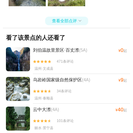
查看全部点评

看了该景点的人还看了
0
刘伯温故里景区·百丈漈
(5A)
¥
起
471条评论


温州·文成县
9
乌岩岭国家级自然保护区
(4A)
¥
起
34条评论


温州·泰顺县
40
云中大漈
(4A)
¥
起
101条评论


丽水·景宁县