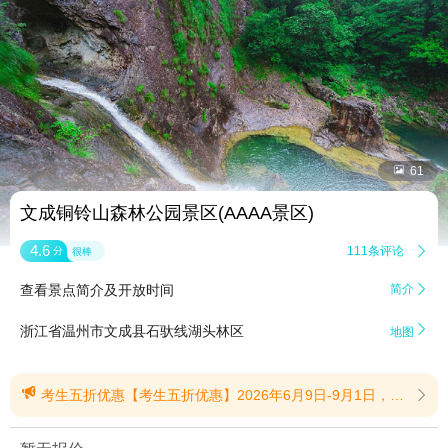


61
文成铜铃山森林公园景区(AAAA景区)
4.6
111条评论

分
很棒
查看景点简介及开放时间
简介


浙江省温州市文成县石驮线湖头林区
地图

考生五折优惠【考生五折优惠】2026年6月9日-9月1日，2026年全国应届中考、高考考生本人凭2026年准考证及身份证、大学录取通知书或学信网相关凭证等材料，即可享受景区门票五折优惠!(提示有效期2026/6/17至2026/9/1)
