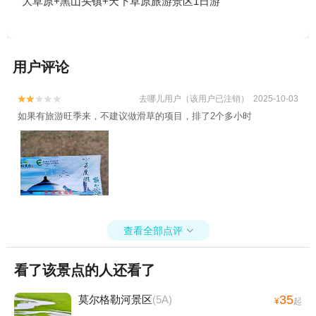
大草原+黑山头镇+天下草原旅游景区1日游
用户评论
去哪儿用户（该用户已注销） 2025-10-03


如果有旅游旺季来，不建议做滑草的项目，排了2个多小时
查看全部点评

看了该景点的人还看了
35
莫尔格勒河景区
(5A)
¥
起