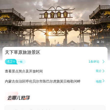


70
天下草原旅游景区
4.2
1条评论

分
一般
查看景点简介及开放时间
简介


内蒙古自治区呼伦贝尔市陈巴尔虎旗莫日格勒河畔
地图