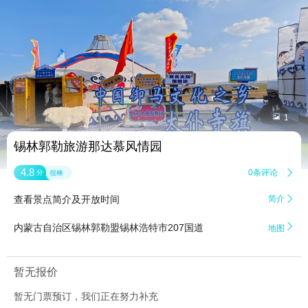


1
锡林郭勒旅游那达慕风情园
4.8
0条评论

分
很棒
查看景点简介及开放时间
简介


内蒙古自治区锡林郭勒盟锡林浩特市207国道
地图
暂无报价
暂无门票预订，我们正在努力补充