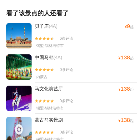
看了该景点的人还看了
9
贝子庙
(4A)
¥
起
6条评论


锡盟·锡林浩特市
138
中国马都
(4A)
¥
起
0条评论


内蒙古
138
马文化演艺厅
¥
起
0条评论


锡盟·锡林浩特市
138
蒙古马实景剧
¥
起
0条评论


锡盟·锡林浩特市