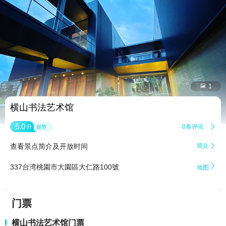


1
横山书法艺术馆
5.0
0条评论

分
超赞
查看景点简介及开放时间
简介


337台湾桃園市大園區大仁路100號
地图
门票
横山书法艺术馆门票