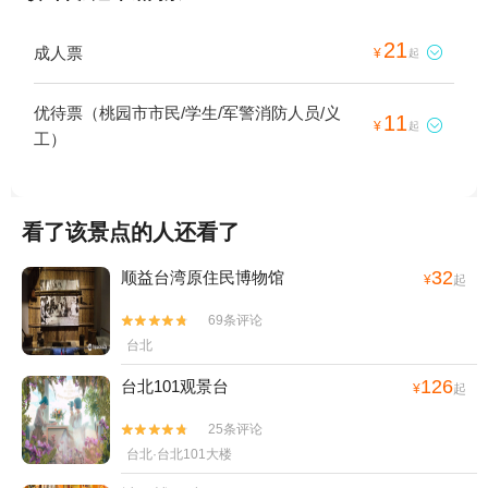
21
成人票

¥
起
优待票（桃园市市民/学生/军警消防人员/义
11

¥
起
工）
看了该景点的人还看了
32
顺益台湾原住民博物馆
¥
起
69条评论


台北
126
台北101观景台
¥
起
25条评论


台北·台北101大楼