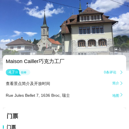


1
Maison Cailler巧克力工厂
4.7
0条评论

分
很棒
查看景点简介及开放时间
简介


Rue Jules Bellet 7, 1636 Broc, 瑞士
地图
门票
门票