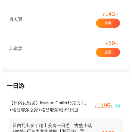
143
¥
起
成人票
查看
59
¥
起
儿童票
查看
一日游
【日内瓦出发】Maison Cailler巧克力工厂
1195

¥
起
+格吕耶尔之家+格吕耶尔城堡1日游
日内瓦出发｜瑞士美食一日游｜古堡小镇
+奶酪+巧克力文化体验【避开热门雪山