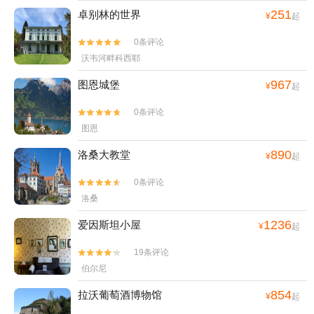
251
卓别林的世界
¥
起
0条评论


沃韦河畔科西耶
967
图恩城堡
¥
起
0条评论


图恩
890
洛桑大教堂
¥
起
0条评论


洛桑
1236
爱因斯坦小屋
¥
起
19条评论


伯尔尼
854
拉沃葡萄酒博物馆
¥
起