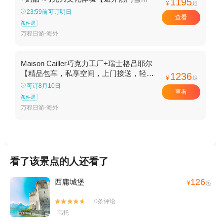
1195
¥
起
人潮，享受瑞士慢旅行，品尝正宗瑞士奶
23:59前可订明日
查看
酪文化】
条件退
万程日游-海外
Maison Cailler巧克力工厂+瑞士格吕耶尔
【精品包车，私享空间，上门接送，轻松
1236
¥
起
出行】
可订8月10日
查看
条件退
万程日游-海外
看了该景点的人还看了
126
西庸城堡
¥
起
0条评论


韦托