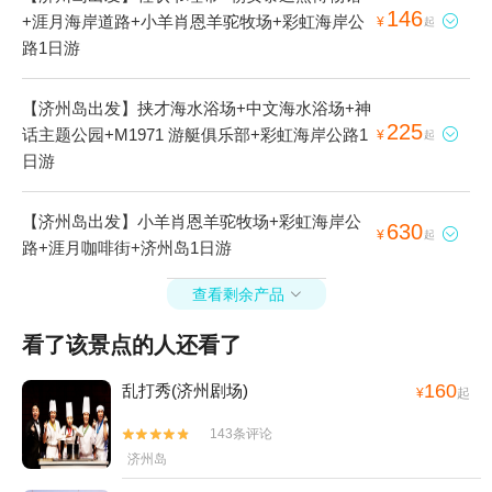
146
+涯月海岸道路+小羊肖恩羊驼牧场+彩虹海岸公

¥
起
路1日游
【济州岛出发】挟才海水浴场+中文海水浴场+神
225
话主题公园+M1971 游艇俱乐部+彩虹海岸公路1

¥
起
日游
【济州岛出发】小羊肖恩羊驼牧场+彩虹海岸公
630

¥
起
路+涯月咖啡街+济州岛1日游
查看剩余产品

看了该景点的人还看了
160
乱打秀(济州剧场)
¥
起
143条评论


济州岛