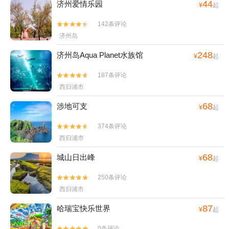
44
济州爱情乐园
¥
起
142条评论


济州岛
248
济州岛Aqua Planet水族馆
¥
起
187条评论


西归浦市
68
涉地可支
¥
起
374条评论


西归浦市
68
城山日出峰
¥
起
250条评论


西归浦市
87
哈瑞宝快乐世界
¥
起
0条评论

