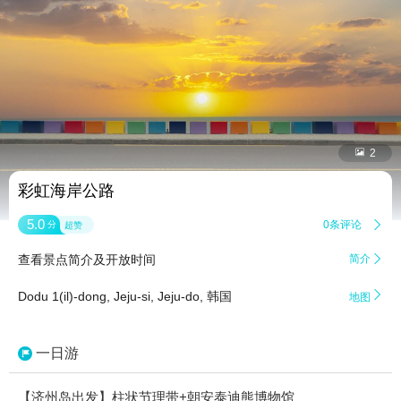


2
彩虹海岸公路
5.0
0条评论

分
超赞
查看景点简介及开放时间
简介


Dodu 1(il)-dong, Jeju-si, Jeju-do, 韩国
地图
一日游
【济州岛出发】柱状节理带+朝安泰迪熊博物馆