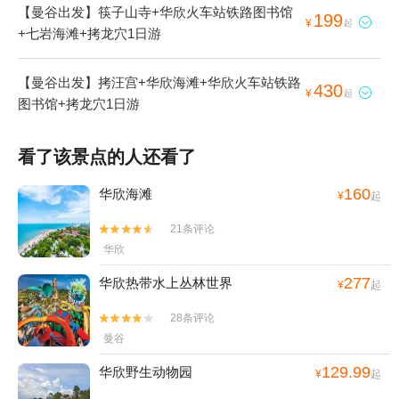
【曼谷出发】筷子山寺+华欣火车站铁路图书馆
199

¥
起
+七岩海滩+拷龙穴1日游
【曼谷出发】拷汪宫+华欣海滩+华欣火车站铁路
430

¥
起
图书馆+拷龙穴1日游
看了该景点的人还看了
160
华欣海滩
¥
起
21条评论


华欣
277
华欣热带水上丛林世界
¥
起
28条评论


曼谷
129.99
华欣野生动物园
¥
起