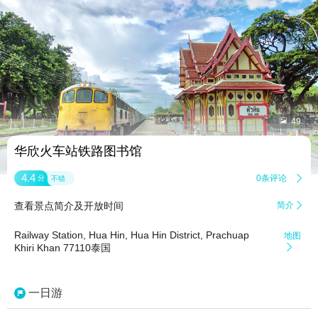


49
华欣火车站铁路图书馆
4.4
0条评论

分
不错
查看景点简介及开放时间
简介

Railway Station, Hua Hin, Hua Hin District, Prachuap
地图
Khiri Khan 77110泰国

一日游