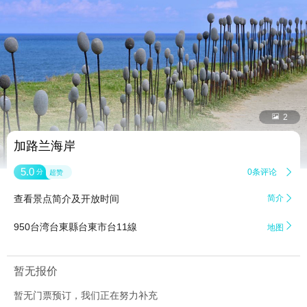


2
加路兰海岸
5.0
0条评论

分
超赞
查看景点简介及开放时间
简介


950台湾台東縣台東市台11線
地图
暂无报价
暂无门票预订，我们正在努力补充