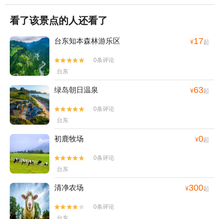
看了该景点的人还看了
17
台东知本森林游乐区
¥
起
0条评论


台东
63
绿岛朝日温泉
¥
起
0条评论


台东
0
初鹿牧场
¥
起
0条评论


台东
300
清净农场
¥
起
0条评论


台东