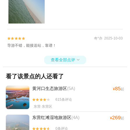
奇*亦 2025-10-03


导游不错，能接送站，靠谱！
查看全部点评

看了该景点的人还看了
85
黄河口生态旅游区
(5A)
¥
起
615条评论


东营·东营区
269
东营红滩湿地旅游区
(4A)
¥
起
0条评论

