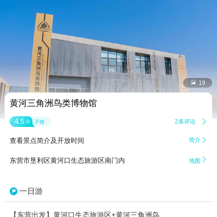


19
黄河三角洲鸟类博物馆
4.5
2条评论

分
不错
查看景点简介及开放时间
简介


东营市垦利区黄河口生态旅游区南门内
地图
一日游
【东营出发】黄河口生态旅游区+黄河三角洲鸟