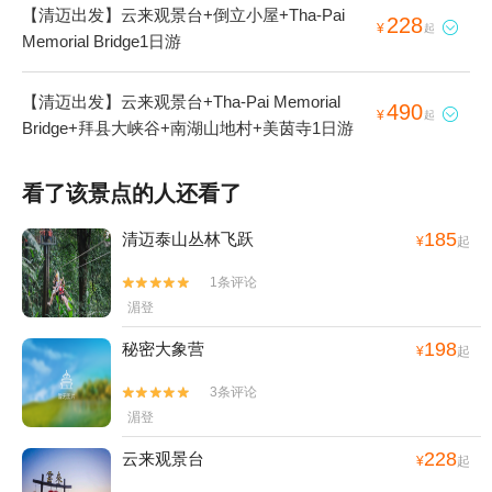
【清迈出发】云来观景台+倒立小屋+Tha-Pai
228

¥
起
Memorial Bridge1日游
【清迈出发】云来观景台+Tha-Pai Memorial
490

¥
起
Bridge+拜县大峡谷+南湖山地村+美茵寺1日游
看了该景点的人还看了
185
清迈泰山丛林飞跃
¥
起
1条评论


湄登
198
秘密大象营
¥
起
3条评论


湄登
228
云来观景台
¥
起