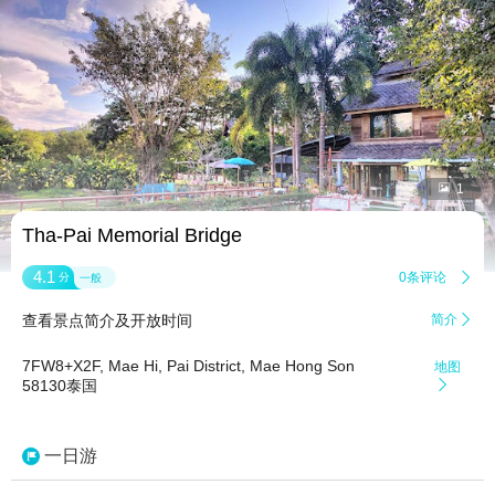


1
Tha-Pai Memorial Bridge
4.1
0条评论

分
一般
查看景点简介及开放时间
简介

7FW8+X2F, Mae Hi, Pai District, Mae Hong Son
地图
58130泰国

一日游