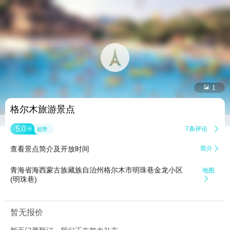


1
格尔木旅游景点
5.0
7条评论

分
超赞
查看景点简介及开放时间
简介

青海省海西蒙古族藏族自治州格尔木市明珠巷金龙小区
地图
(明珠巷)

暂无报价