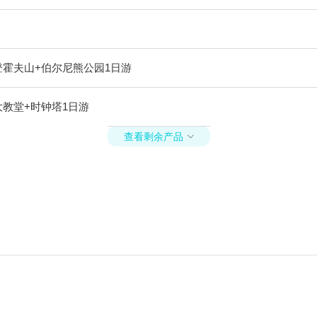
登霍夫山+伯尔尼熊公园1日游
教堂+时钟塔1日游
查看剩余产品
