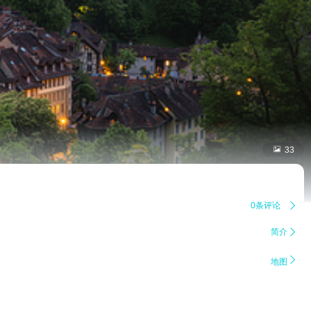

33
0条评论

简介


地图