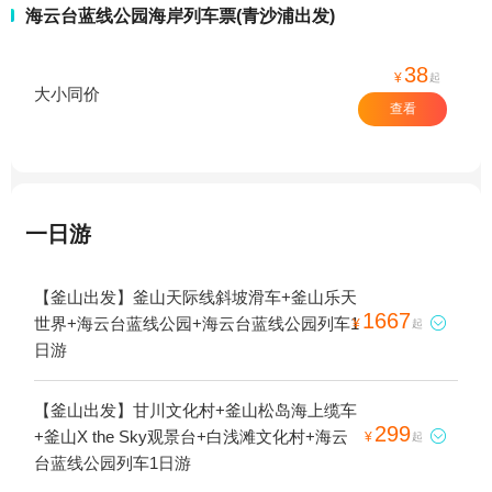
海云台蓝线公园海岸列车票(青沙浦出发)
38
¥
起
大小同价
查看
一日游
【釜山出发】釜山天际线斜坡滑车+釜山乐天
1667
世界+海云台蓝线公园+海云台蓝线公园列车1

¥
起
日游
【釜山出发】甘川文化村+釜山松岛海上缆车
299
+釜山X the Sky观景台+白浅滩文化村+海云

¥
起
台蓝线公园列车1日游