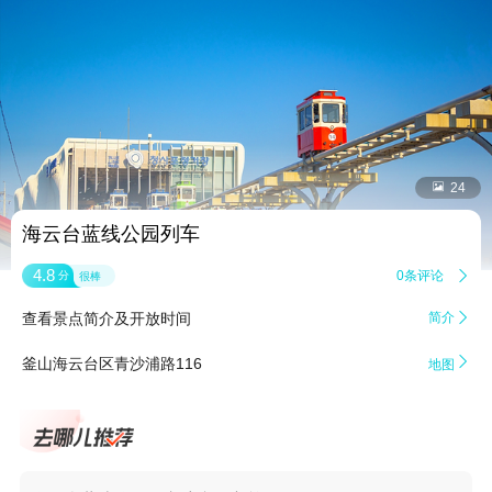


24
海云台蓝线公园列车
4.8
0条评论

分
很棒
查看景点简介及开放时间
简介


釜山海云台区青沙浦路116
地图