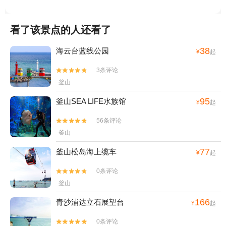
看了该景点的人还看了
38
海云台蓝线公园
¥
起
3条评论


釜山
95
釜山SEA LIFE水族馆
¥
起
56条评论


釜山
77
釜山松岛海上缆车
¥
起
0条评论


釜山
166
青沙浦达立石展望台
¥
起
0条评论

