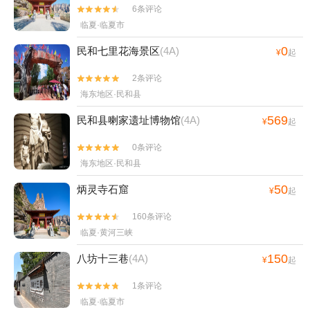
6条评论


临夏·临夏市
0
民和七里花海景区
(4A)
¥
起
2条评论


海东地区·民和县
569
民和县喇家遗址博物馆
(4A)
¥
起
0条评论


海东地区·民和县
50
炳灵寺石窟
¥
起
160条评论


临夏·黄河三峡
150
八坊十三巷
(4A)
¥
起
1条评论


临夏·临夏市