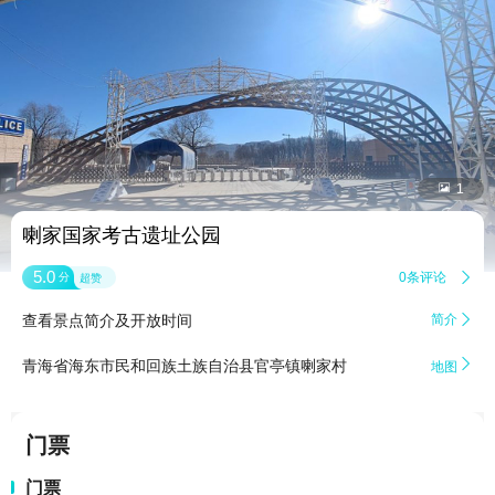


1
喇家国家考古遗址公园
5.0
0条评论

分
超赞
查看景点简介及开放时间
简介


青海省海东市民和回族土族自治县官亭镇喇家村
地图
门票
门票