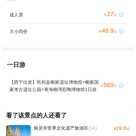
27
成人票

¥
起
49.9
大小同价

¥
起
一日游
【西宁出发】民和县喇家遗址博物馆+喇家国
569

¥
起
家考古遗址公园+青海柳湾彩陶博物馆1日游
看了该景点的人还看了
19.8
炳灵寺世界文化遗产旅游区
(5A)
¥
起