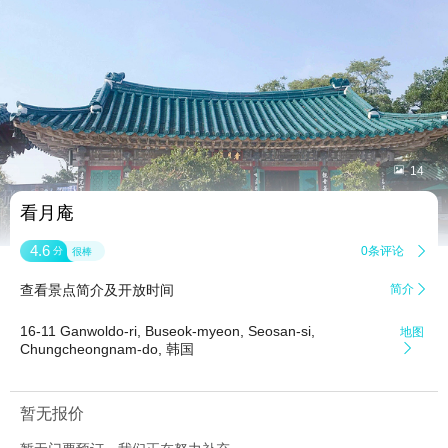


14
看月庵
4.6
0条评论

分
很棒
查看景点简介及开放时间
简介

16-11 Ganwoldo-ri, Buseok-myeon, Seosan-si,
地图
Chungcheongnam-do, 韩国

暂无报价