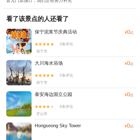
暂无门票预订，我们正在努力补充
看了该景点的人还看了
0
保宁泥浆节庆典活动
¥
起
0条评论


保宁市
0
大川海水浴场
¥
起
0条评论


保宁市
0
泰安海边国立公园
¥
起
8条评论


牙山市
0
Hongseong Sky Tower
¥
起