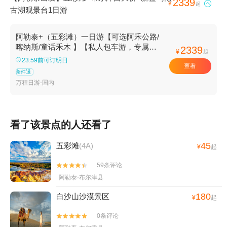
2339

¥
起
古湖观景台1日游
阿勒泰+（五彩滩）一日游【可选阿禾公路/
喀纳斯/童话禾木 】【私人包车游，专属服
2339
¥
起
务，行程可调】
23:59前可订明日
查看
条件退
万程日游-国内
看了该景点的人还看了
45
五彩滩
(4A)
¥
起
59条评论


阿勒泰·布尔津县
180
白沙山沙漠景区
¥
起
0条评论

