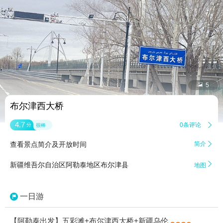


5
布尔津西大桥
4.7
0条评论

分
很棒
查看景点简介及开放时间
简介


新疆维吾尔自治区阿勒泰地区布尔津县
地图
一日游
【阿勒泰出发】五彩滩+布尔津西大桥+新疆乌伦