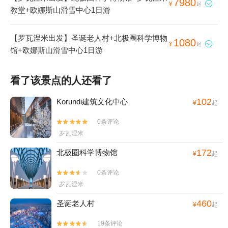
7980

¥
起
教堂+欧娜斯山滑雪中心1日游
【罗瓦涅米出发】圣诞老人村+北极圈科学博物
1080

¥
起
馆+欧娜斯山滑雪中心1日游
看了该景点的人还看了
102
Korundi建筑文化中心
¥
起
0条评论


罗瓦涅米
172
北极圈科学博物馆
¥
起
0条评论


罗瓦涅米
460
圣诞老人村
¥
起
19条评论

