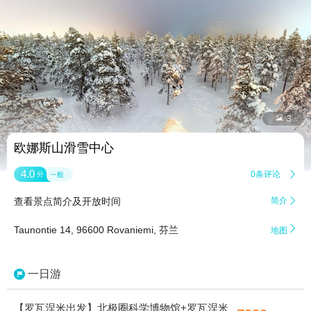


3
欧娜斯山滑雪中心
4.0
0条评论

分
一般
查看景点简介及开放时间
简介


Taunontie 14, 96600 Rovaniemi, 芬兰
地图
一日游
【罗瓦涅米出发】北极圈科学博物馆+罗瓦涅米