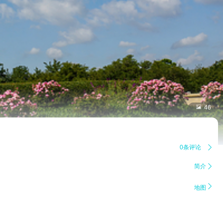

46
0条评论

简介


地图