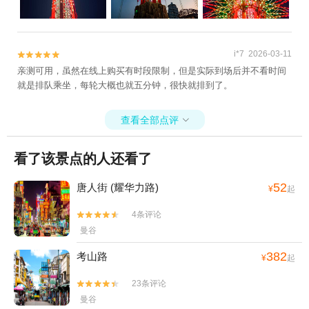
i*7 2026-03-11


亲测可用，虽然在线上购买有时段限制，但是实际到场后并不看时间
就是排队乘坐，每轮大概也就五分钟，很快就排到了。
查看全部点评

看了该景点的人还看了
52
唐人街 (耀华力路)
¥
起
4条评论


曼谷
382
考山路
¥
起
23条评论


曼谷