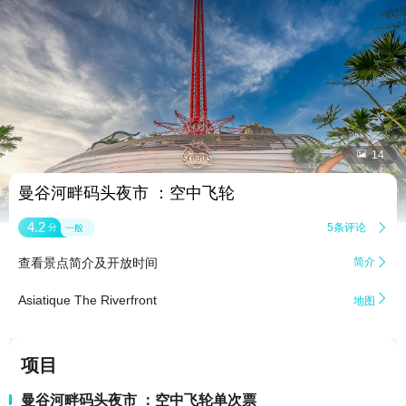


14
曼谷河畔码头夜市 ：空中飞轮
4.2
5条评论

分
一般
查看景点简介及开放时间
简介


Asiatique The Riverfront
地图
项目
曼谷河畔码头夜市 ：空中飞轮单次票