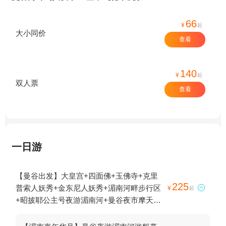
66
¥
起
大小同价
查看
140
¥
起
双人票
查看
一日游
【曼谷出发】大皇宫+四面佛+玉佛寺+克里
225
普索人妖秀+金东尼人妖秀+湄南河畔步行区

¥
起
+昭披耶公主号夜游湄南河+曼谷夜市摩天轮
+唐人街 (耀华力路)+Supanniga Cruise湄南
河游船+曼谷湄南河-玛丽莲号+湄南之星公主