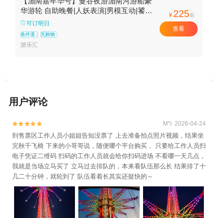
【湄南嘉年华号】曼谷夜游湄南河游船豪
号夜游湄南河+璀璨明珠号夜游湄南河+大珍
华游轮 自助晚餐|人妖表演|男模互动|饕餮
225
¥
起
盛筵|地标美景
珠号湄南河游船+白玉兰号夜游湄南河+夜游
可订明日
查看
湄南河白兰花号游船晚餐+湄南河+Viva奥朗
条件退
无购物
卡号夜游湄南河+昭披耶号夜游湄南河+玛丽
游乐汇
莲号夜游湄南河+皇家公主号湄南河游船+蔚
蓝VELA号夜游湄南河+优尼克号-曼谷夜游湄
南河+皇家银河号-曼谷夜游湄南河豪华游轮
+优尼克号夜游湄南河+皇家银河号夜游湄南
用户评论
河+河畔号夜游湄南河+奥彼林号夜游湄南河
+奥朗卡号夜游湄南河+码头夜市+微笑号夜
M*i 2026-04-24


游湄南河+奢丽白号湄南河游船+曼谷大皇宫
到售票区工作人员小姐姐告知没票了 上去准备拍点照片视频，结果坐
+嘉年华号湄南河游船+湄南星河号湄南河游
完秋千飞椅 下来的小哥哥说，随便哪个平台购买， 只要给工作人员扫
船+萨瓦迪昭披耶号湄南河游船+曼谷河畔码
电子凭证二维码 扫码的工作人员就会给你扫码进场 不看哪一天几点，
头夜市 ：空中飞轮+湄南河游船1日游
我就是当场立马买了 立马过去排队的，本来看队伍那么长 结果排了十
几二十分钟，就轮到了 队伍看着长其实还挺快的～