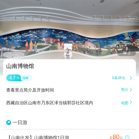


2
山南博物馆
4.7
0条评论

分
很棒
查看景点简介及开放时间
简介


西藏自治区山南市乃东区泽当镇郭莎社区境内
地图
一日游
80
【山南出发】山南博物馆1日游

¥
起