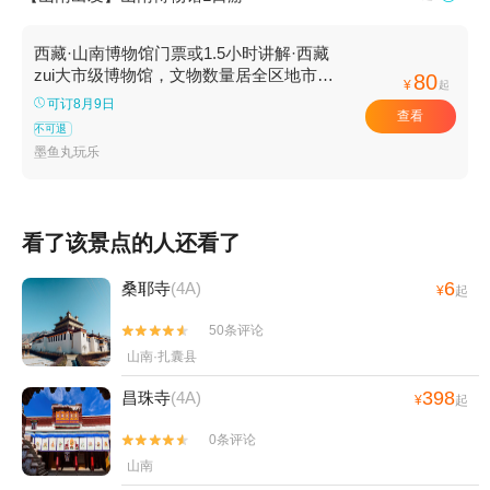
西藏·山南博物馆门票或1.5小时讲解·西藏
zui大市级博物馆，文物数量居全区地市级
80
¥
起
之最
可订8月9日
查看
不可退
墨鱼丸玩乐
看了该景点的人还看了
6
桑耶寺
(4A)
¥
起
50条评论


山南·扎囊县
398
昌珠寺
(4A)
¥
起
0条评论


山南