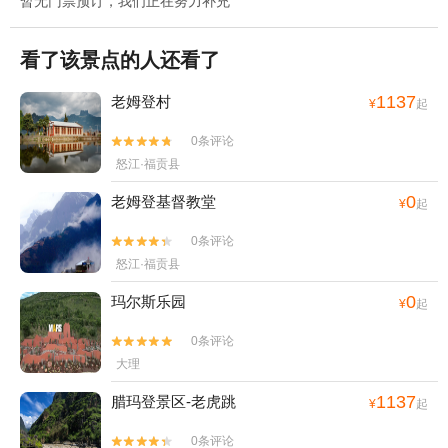
暂无门票预订，我们正在努力补充
看了该景点的人还看了
1137
老姆登村
¥
起
0条评论


怒江·福贡县
0
老姆登基督教堂
¥
起
0条评论


怒江·福贡县
0
玛尔斯乐园
¥
起
0条评论


大理
1137
腊玛登景区-老虎跳
¥
起
0条评论

