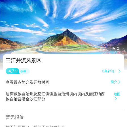


2
三江并流风景区
4.7
0条评论

分
很棒
查看景点简介及开放时间
简介

迪庆藏族自治州及怒江僳僳族自治州境内境内及丽江纳西
地图
族自治县沿金沙江部分

暂无报价