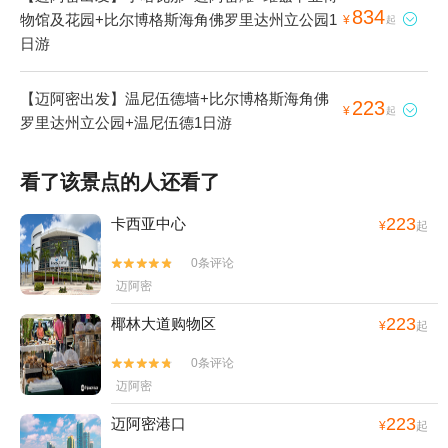
834
物馆及花园+比尔博格斯海角佛罗里达州立公园1

¥
起
日游
【迈阿密出发】温尼伍德墙+比尔博格斯海角佛
223

¥
起
罗里达州立公园+温尼伍德1日游
看了该景点的人还看了
223
卡西亚中心
¥
起
0条评论


迈阿密
223
椰林大道购物区
¥
起
0条评论


迈阿密
223
迈阿密港口
¥
起