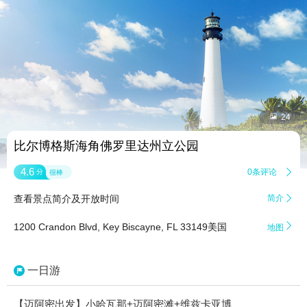


24
比尔博格斯海角佛罗里达州立公园
4.6
0条评论

分
很棒
查看景点简介及开放时间
简介


1200 Crandon Blvd, Key Biscayne, FL 33149美国
地图
一日游
【迈阿密出发】小哈瓦那+迈阿密滩+维兹卡亚博