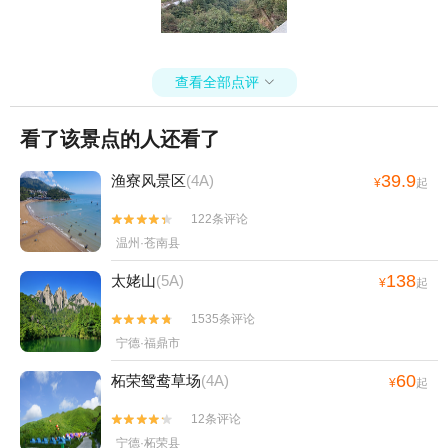
查看全部点评

看了该景点的人还看了
39.9
渔寮风景区
(4A)
¥
起
122条评论


温州·苍南县
138
太姥山
(5A)
¥
起
1535条评论


宁德·福鼎市
60
柘荣鸳鸯草场
(4A)
¥
起
12条评论


宁德·柘荣县