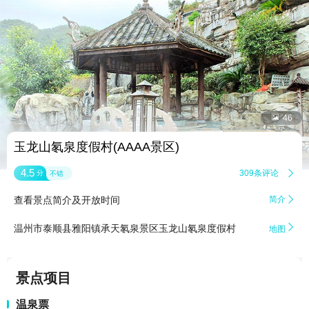


46
玉龙山氡泉度假村(AAAA景区)
4.5
309条评论

分
不错
查看景点简介及开放时间
简介


温州市泰顺县雅阳镇承天氡泉景区玉龙山氡泉度假村
地图
景点项目
温泉票