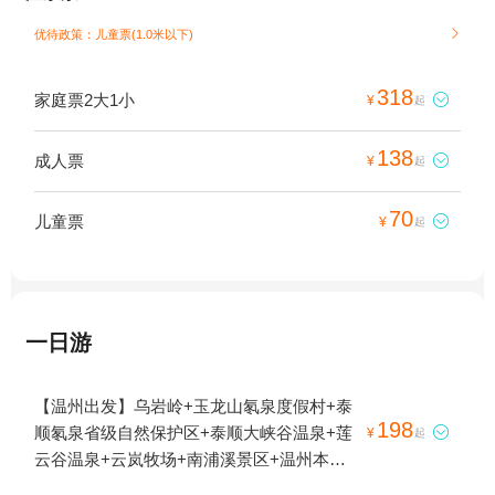
优待政策：儿童票(1.0米以下)

318
家庭票2大1小

¥
起
138
成人票

¥
起
70
儿童票

¥
起
一日游
【温州出发】乌岩岭+玉龙山氡泉度假村+泰
198
顺氡泉省级自然保护区+泰顺大峡谷温泉+莲

¥
起
云谷温泉+云岚牧场+南浦溪景区+温州本地
玩乐+文祥湖飞行营地1日游