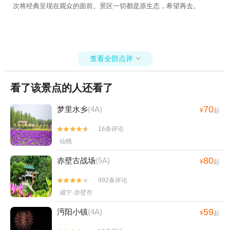
次将经典呈现在观众的面前。景区一切都是原生态，希望再去。
查看全部点评

看了该景点的人还看了
70
梦里水乡
(4A)
¥
起
16条评论


仙桃
80
赤壁古战场
(5A)
¥
起
992条评论


咸宁·赤壁市
59
沔阳小镇
(4A)
¥
起