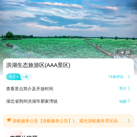


39
洪湖生态旅游区(AAA景区)
4.0
74条评论

分
一般
查看景点简介及开放时间
简介


湖北省荆州洪湖市瞿家湾镇
地图

游船服务公告【游船服务公告】1、观光游船服务景区由于在湖区须乘船前往，景区提供的游船为8人成行制，每船需凑齐8位乘客后方可开船，乘坐时长约30分钟。 请导航定位：瞿家湾镇洪湖生态旅游区游船接待码头检票时间：08：00—15：30（15:30后不验票）2、快艇服务若您希望灵活安排游览时间或快速通行，可选择个人付费快艇服务，无需等待拼船，即到即走（视当天运力情况）。快艇费用按船计费，具体价格请咨询码头售票窗口。祝您在洪湖生态旅游区度过愉快的时光！(提示有效期2026/4/17至2026/8/31)
