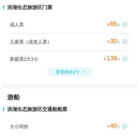
洪湖生态旅游区门票
65
成人票

¥
起
30
儿童票（或老人票）

¥
起
138
家庭票2大1小

¥
起
查看剩余2个

游船
洪湖生态旅游区交通船船票
40
大小同价

¥
起