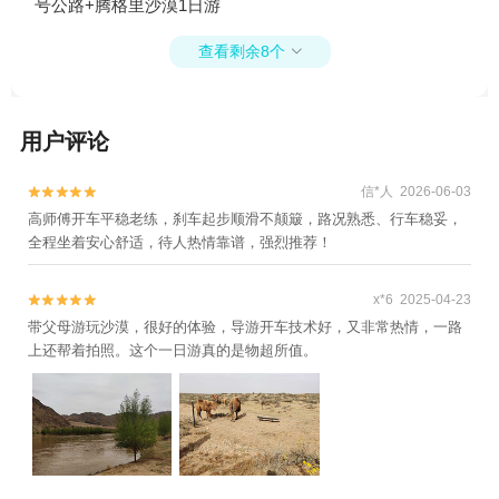
号公路+腾格里沙漠1日游
查看剩余8个

用户评论
信*人 2026-06-03


高师傅开车平稳老练，刹车起步顺滑不颠簸，路况熟悉、行车稳妥，
全程坐着安心舒适，待人热情靠谱，强烈推荐！
x*6 2025-04-23


带父母游玩沙漠，很好的体验，导游开车技术好，又非常热情，一路
上还帮着拍照。这个一日游真的是物超所值。