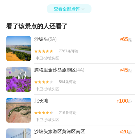
查看全部点评

看了该景点的人还看了
65
沙坡头
(5A)
¥
起
7767条评论


中卫·沙坡头区
45
腾格里金沙岛旅游区
(4A)
¥
起
594条评论


中卫·沙坡头区
100
北长滩
¥
起
216条评论


中卫·沙坡头区
20
沙坡头旅游区黄河区南区
¥
起