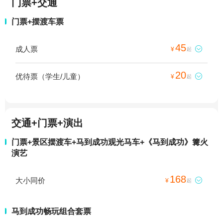
门票+交通
门票+摆渡车票
45
成人票

¥
起
20
优待票（学生/儿童）

¥
起
交通+门票+演出
门票+景区摆渡车+马到成功观光马车+《马到成功》篝火
演艺
168
大小同价

¥
起
马到成功畅玩组合套票