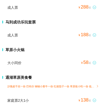
288
成人票

¥
起
马到成功乐玩套票
188
成人票

¥
起
草原小火锅
58
大小同价

¥
起
通湖草原美食餐
沙葱卤干丝一份 巴特尔 铜锅小黄牛一份 红烧茄子一份 草原烩小吃一份 低脂藜麦米饭3碗

138
家庭票2大1小

¥
起