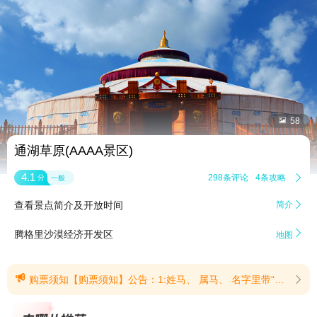


58
通湖草原(AAAA景区)
4.1
298条评论
4条攻略

分
一般
查看景点简介及开放时间
简介


腾格里沙漠经济开发区
地图

购票须知【购票须知】公告：1:姓马、 属马、 名字里带“马”字的游客免景区门票；2:入园游客免费观看驼铃牧歌实景演艺（11:30开始） 、天马牧歌实景演艺（15:00开始）；3:沙漠游玩项目19:30停止运营，请各位游客提前规划游玩时间。(提示有效期2026/8/10至2026/10/31)
