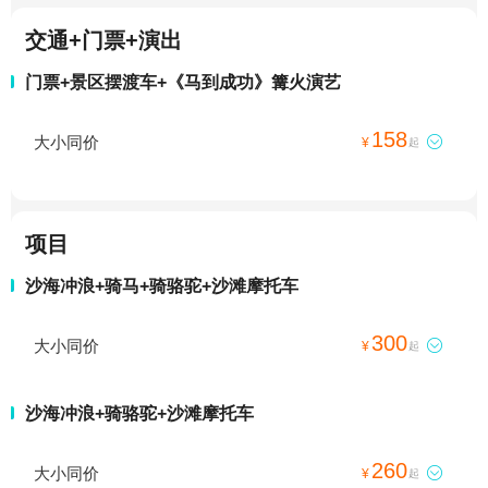
交通+门票+演出
门票+景区摆渡车+《马到成功》篝火演艺
158
大小同价

¥
起
项目
沙海冲浪+骑马+骑骆驼+沙滩摩托车
300
大小同价

¥
起
沙海冲浪+骑骆驼+沙滩摩托车
260
大小同价

¥
起