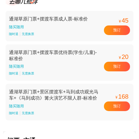
通湖草原门票+摆渡车票成人票-标准价
45
¥
随买随用
预订
随时退
无需换票
通湖草原门票+摆渡车票优待票(学生/儿童)-
20
¥
标准价
预订
随买随用
随时退
无需换票
通湖草原门票+景区摆渡车+马到成功观光马
168
¥
车+《马到成功》篝火演艺不限人群-标准价
预订
随买随用
随时退
无需换票