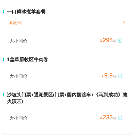
一口鲜冰煮羊套餐
餐饮介绍

298
大小同价

¥
起
1盘草原牧区牛肉卷
9.9
大小同价

¥
起
沙坡头门票+通湖景区(门票+园内摆渡车+《马到成功》篝
火演艺)
233
大小同价

¥
起