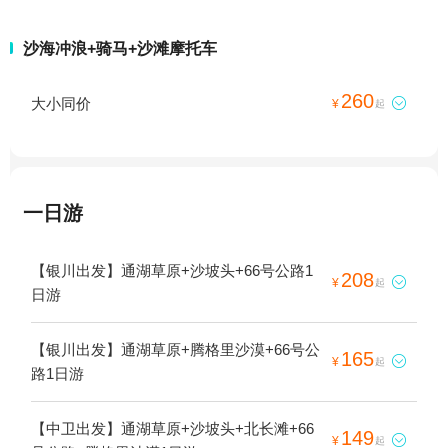
沙海冲浪+骑马+沙滩摩托车
260
大小同价

¥
起
一日游
【银川出发】通湖草原+沙坡头+66号公路1
208

¥
起
日游
【银川出发】通湖草原+腾格里沙漠+66号公
165

¥
起
路1日游
【中卫出发】通湖草原+沙坡头+北长滩+66
149

¥
起