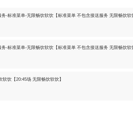
接送服务-标准菜单-无限畅饮软饮【标准菜单 不包含接送服务 无限畅饮软
接送服务-标准菜单-无限畅饮软饮【标准菜单 不包含接送服务 无限畅饮软
饮软饮【20:45场 无限畅饮软饮】