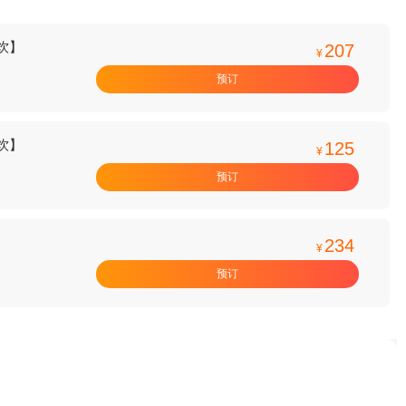
饮】
207
¥
预订
饮】
125
¥
预订
234
¥
预订