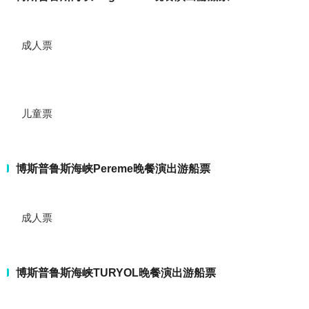
成人票
儿童票
博斯普鲁斯海峡Pereme晚餐演出游船票
成人票
博斯普鲁斯海峡TURYOL晚餐演出游船票