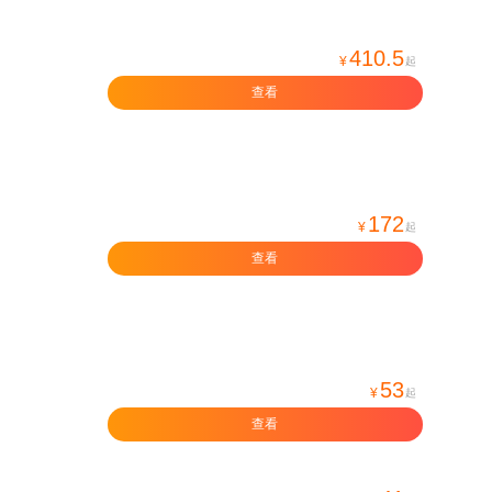
410.5
¥
起
查看
172
¥
起
查看
53
¥
起
查看