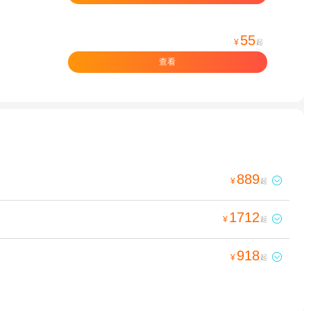
55
¥
起
查看
889

¥
起
1712

¥
起
918

¥
起