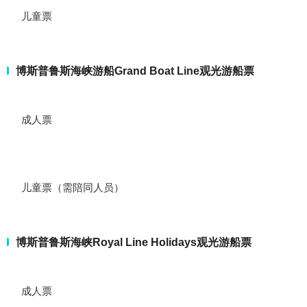
儿童票
博斯普鲁斯海峡游船Grand Boat Line观光游船票
成人票
儿童票（需陪同人员）
博斯普鲁斯海峡Royal Line Holidays观光游船票
成人票