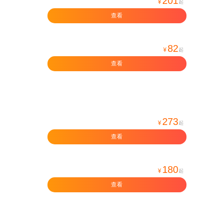
201
¥
起
查看
82
¥
起
查看
273
¥
起
查看
180
¥
起
查看