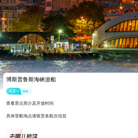
博斯普鲁斯海峡游船
4.8
分
很棒
查看景点简介及开放时间
具体登船地点请留意各航次信息