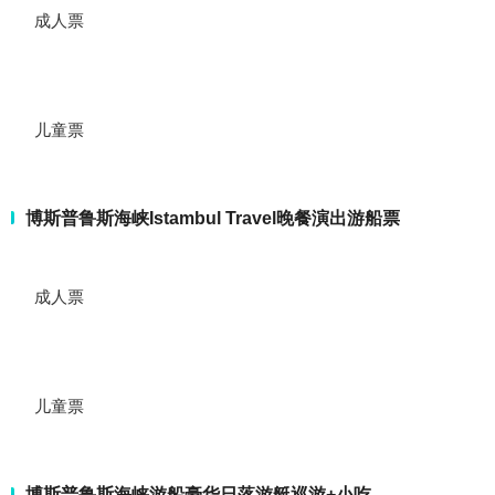
成人票
儿童票
博斯普鲁斯海峡Istambul Travel晚餐演出游船票
成人票
儿童票
博斯普鲁斯海峡游船豪华日落游艇巡游+小吃