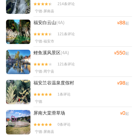
214条评论


宁德·屏南县
88
福安白云山
(4A)
¥
起
121条评论


宁德·福安市
550
鲤鱼溪风景区
(4A)
¥
起
121条评论


宁德·周宁县
98
福安兰谷温泉度假村
¥
起
1条评论


宁德
0
屏南大棠滑草场
¥
起
0条评论


宁德·屏南县