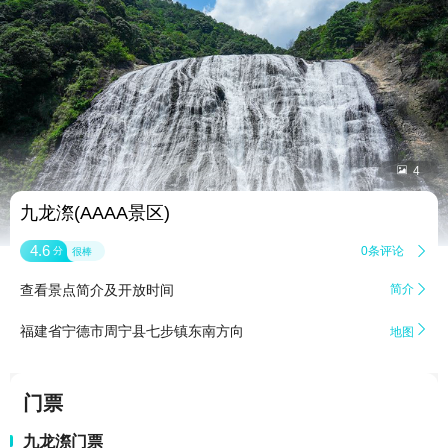


4
九龙漈(AAAA景区)
4.6
0条评论

分
很棒
查看景点简介及开放时间
简介


福建省宁德市周宁县七步镇东南方向
地图
门票
九龙漈门票