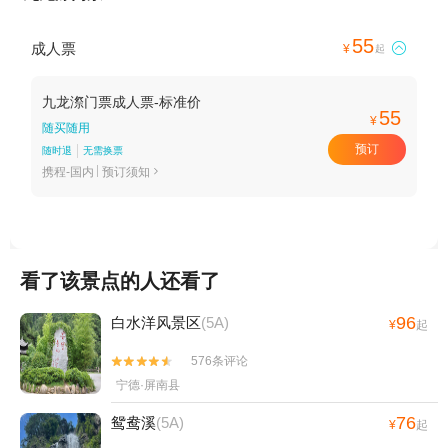
55
成人票

¥
起
九龙漈门票成人票-标准价
55
¥
随买随用
预订
随时退
无需换票
携程-国内
预订须知

看了该景点的人还看了
96
白水洋风景区
(5A)
¥
起
576条评论


宁德·屏南县
76
鸳鸯溪
(5A)
¥
起