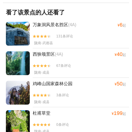
看了该景点的人还看了
6
万象洞风景名胜区
(4A)
¥
起
131条评论


陇南·武都县
40
西狭颂景区
(4A)
¥
起
67条评论


陇南·成县
50
鸡峰山国家森林公园
¥
起
3条评论


陇南·成县
199
杜甫草堂
¥
起
0条评论


陇南·成县