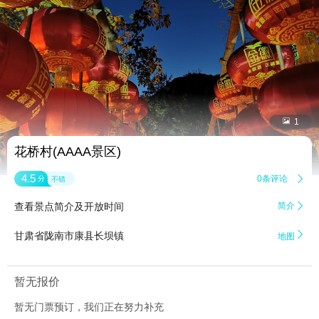


1
花桥村(AAAA景区)
4.5
0条评论

分
不错
查看景点简介及开放时间
简介


甘肃省陇南市康县长坝镇
地图
暂无报价
暂无门票预订，我们正在努力补充