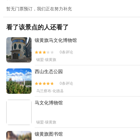
暂无门票预订，我们正在努力补充
看了该景点的人还看了
镶黄旗马文化博物馆
0条评论


锡盟·镶黄旗
西山生态公园
0条评论


乌兰察布·化德县
马文化博物馆
锡盟·镶黄旗
镶黄旗图书馆