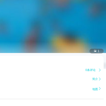

1
0条评论

简介


地图