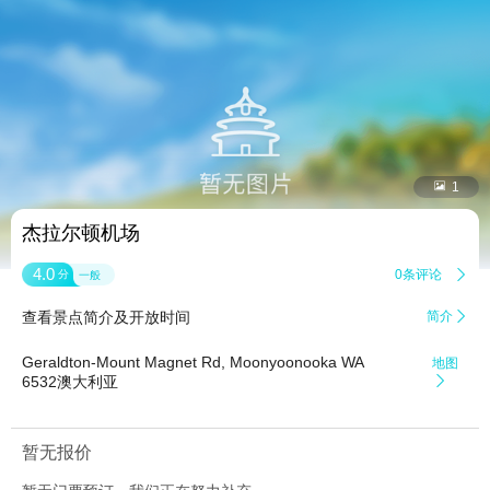


1
杰拉尔顿机场
4.0
0条评论

分
一般
查看景点简介及开放时间
简介

Geraldton-Mount Magnet Rd, Moonyoonooka WA
地图
6532澳大利亚

暂无报价