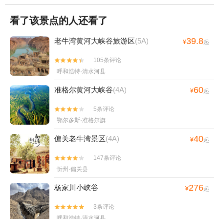
看了该景点的人还看了
39.8
老牛湾黄河大峡谷旅游区
(5A)
¥
起
105条评论


呼和浩特·清水河县
60
准格尔黄河大峡谷
(4A)
¥
起
5条评论


鄂尔多斯·准格尔旗
40
偏关老牛湾景区
(4A)
¥
起
147条评论


忻州·偏关县
276
杨家川小峡谷
¥
起
3条评论


呼和浩特·清水河县