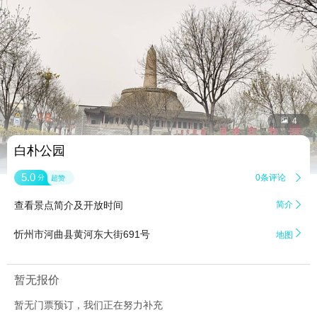


4
白朴公园
5.0
0条评论

分
超赞
查看景点简介及开放时间
简介


忻州市河曲县黄河东大街691号
地图
暂无报价
暂无门票预订，我们正在努力补充