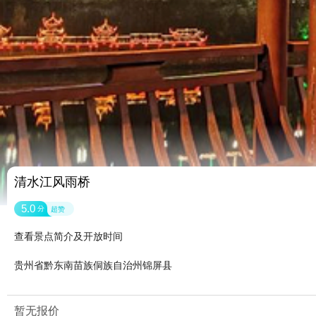
清水江风雨桥
5.0
分
超赞
查看景点简介及开放时间
贵州省黔东南苗族侗族自治州锦屏县
暂无报价