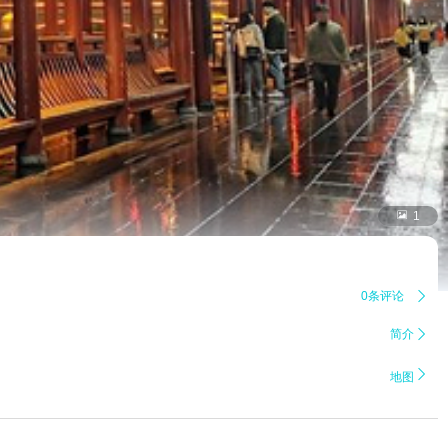

1
0条评论

简介


地图