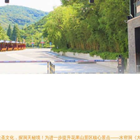
洞预约系统仅限已检票入园的游客使用。为避免恶意倒卖，未入园游客无法提前预约，敬请谅解。如果您在预约过程中遇到任何问题，或有相关业务咨询，欢迎随时拨打官方服务热线：0518-85723837。(提示有效期2026/6/9至2026/12/31)【公告】尊敬的游客朋友：因观光索道、九龙云道等项目施工，九龙桥至三元宫游步道全线封闭。封闭时间：即日起至2026年8月7日；