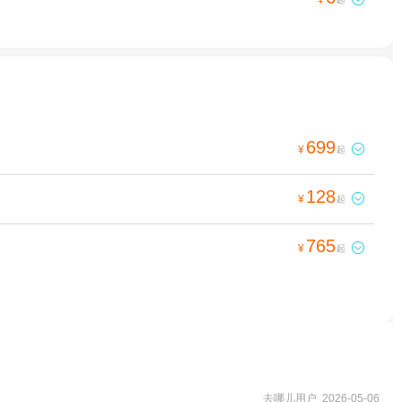
699

¥
起
128

¥
起
765

¥
起
去哪儿用户 2026-05-06