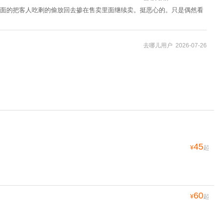
面的把客人吃剩的偷放回去掺在售卖里面继续卖。挺恶心的。只是偶然看
去哪儿用户 2026-07-26
45
¥
起
60
¥
起