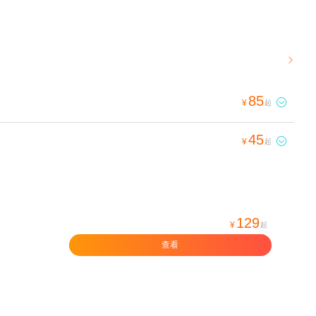

85

¥
起
45

¥
起
129
¥
起
查看