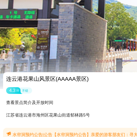
连云港花果山风景区(AAAAA景区)
4.3
分
不错
查看景点简介及开放时间
江苏省连云港市海州区花果山街道郁林路5号

水帘洞预约公告|公告【水帘洞预约公告】亲爱的游客朋友们：寻大圣文化，探洞天秘境！为进一步提升花果山景区核心景点——水帘洞《大圣缘起 洞天秘境》的游览服务水平，保障游客参观安全，维护现场游览秩序，景区将运行水帘洞分时段预约系统。检票入园后，手机扫描水帘洞预约系统二维码，或在微信小程序“花果山景区”中点击进入“水帘洞预约”界面。水帘