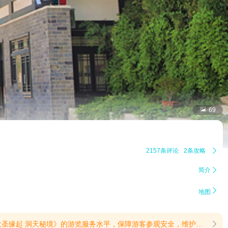

69
2157条评论
2条攻略

简介


地图
封闭范围：九龙桥至三元宫全线游步道。封闭期间，该路段将暂停一切车辆、行人通行。为方便您出行，景区在南天门设有临时免费上行接驳车，直达三元宫乘车点，请您有序按需换乘绕行。建议您提前规划游览路线，避开施工路段。施工期间给您出行带来的不便，敬请谅解。感谢您的支持与配合！(提示有效期2026/6/26至2026/8/7)
