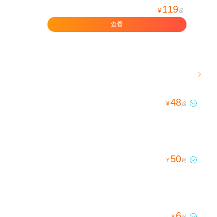
119
¥
起
查看

48

¥
起
50

¥
起
6

¥
起