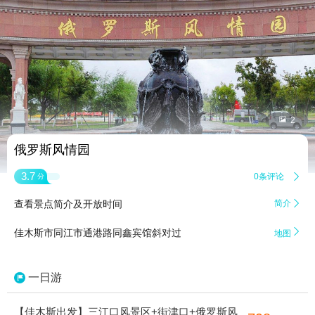


2
俄罗斯风情园
3.7
0条评论

分
查看景点简介及开放时间
简介


佳木斯市同江市通港路同鑫宾馆斜对过
地图
一日游
【佳木斯出发】三江口风景区+街津口+俄罗斯风