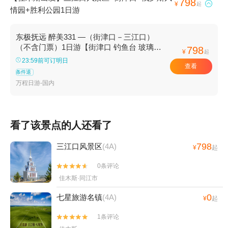
798

¥
起
情园+胜利公园1日游
东极抚远 醉美331 —（街津口－三江口）
（不含门票）1日游【街津口 钓鱼台 玻璃栈
798
¥
起
道 赫哲族文化体验 国家森林公园】
23:59前可订明日
查看
条件退
万程日游-国内
看了该景点的人还看了
798
三江口风景区
(4A)
¥
起
0条评论


佳木斯·同江市
0
七星旅游名镇
(4A)
¥
起
1条评论

