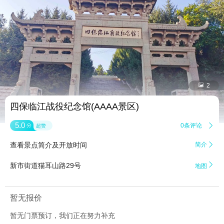


2
四保临江战役纪念馆(AAAA景区)
5.0
0条评论

分
超赞
查看景点简介及开放时间
简介


新市街道猫耳山路29号
地图
暂无报价
暂无门票预订，我们正在努力补充