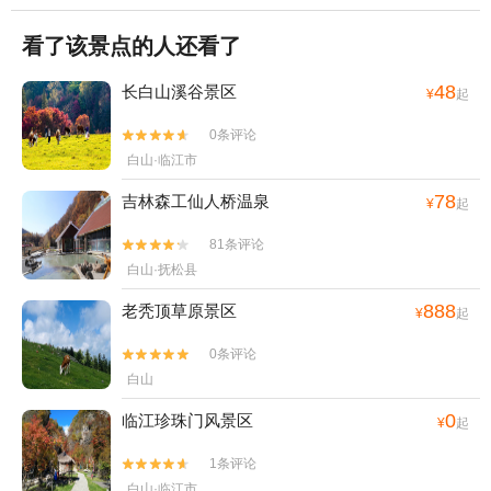
看了该景点的人还看了
48
长白山溪谷景区
¥
起
0条评论


白山·临江市
78
吉林森工仙人桥温泉
¥
起
81条评论


白山·抚松县
888
老秃顶草原景区
¥
起
0条评论


白山
0
临江珍珠门风景区
¥
起
1条评论


白山·临江市