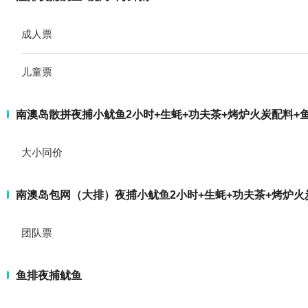
成人票
儿童票
南澳岛散拼夜捕小鱿鱼2小时+生蚝+功夫茶+烤炉火炭配料+
大小同价
南澳岛包网（大排）夜捕小鱿鱼2小时+生蚝+功夫茶+烤炉火
团队票
鱼排夜捕鱿鱼