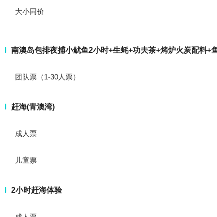
大小同价
南澳岛包排夜捕小鱿鱼2小时+生蚝+功夫茶+烤炉火炭配料+
团队票（1-30人票）
赶海(青澳湾)
成人票
儿童票
2小时赶海体验
成人票