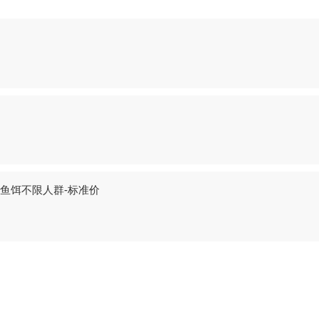
竿鱼饵不限人群-标准价