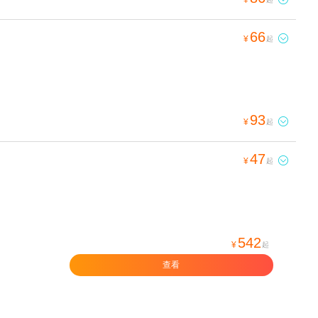
66

¥
起
93

¥
起
47

¥
起
542
¥
起
查看