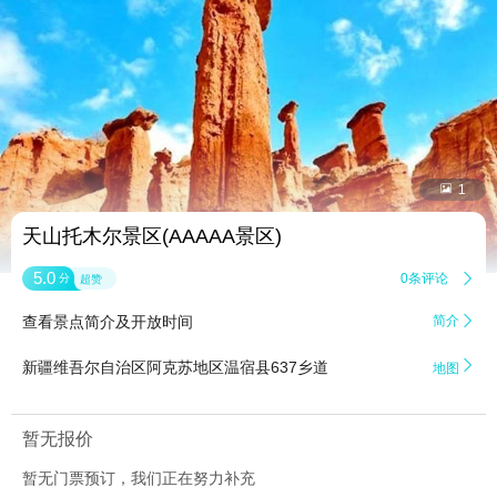


1
天山托木尔景区(AAAAA景区)
5.0
0条评论

分
超赞
查看景点简介及开放时间
简介


新疆维吾尔自治区阿克苏地区温宿县637乡道
地图
暂无报价
暂无门票预订，我们正在努力补充