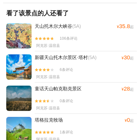
看了该景点的人还看了
35.8
天山托木尔大峡谷
(5A)
¥
起
106条评论


阿克苏·温宿县
30
新疆天山托木尔景区·塔村
(5A)
¥
起
6条评论


阿克苏·温宿县
28
童话天山帕克勒克景区
¥
起
0条评论


阿克苏·温宿县
0
塔格拉克牧场
¥
起
1条评论


阿克苏·温宿县