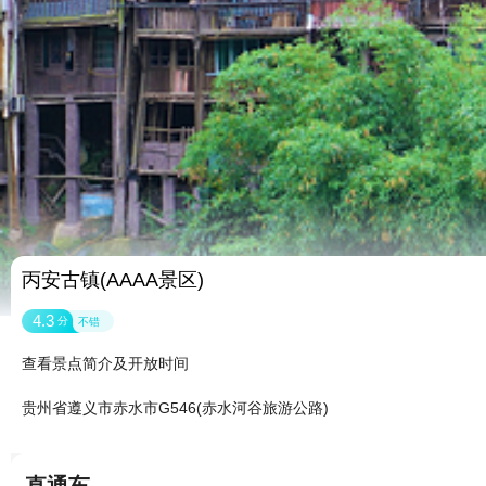
丙安古镇(AAAA景区)
4.3
分
不错
查看景点简介及开放时间
贵州省遵义市赤水市G546(赤水河谷旅游公路)