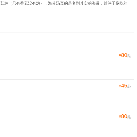
香菇鸡（只有香菇没有鸡），海带汤真的是名副其实的海带，炒笋子像吃的
80
¥
起
45
¥
起
80
¥
起