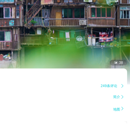

38
249条评论

简介


地图