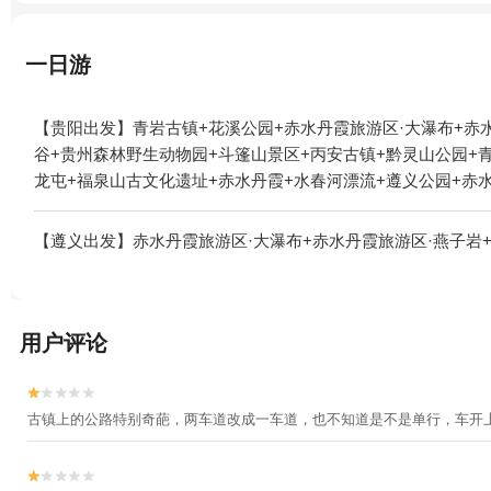
一日游
【贵阳出发】青岩古镇+花溪公园+赤水丹霞旅游区·大瀑布+赤
谷+贵州森林野生动物园+斗篷山景区+丙安古镇+黔灵山公园+
龙屯+福泉山古文化遗址+赤水丹霞+水春河漂流+遵义公园+赤
区+贵阳欢乐世界+荔波联山湾+天下第一壶中国茶文化博览园+
天坑·极限酷玩公园+红果树+双门峡中国诗歌谷+贵州紫林山国
【遵义出发】赤水丹霞旅游区·大瀑布+赤水丹霞旅游区·燕子岩
下线+卧龙谷漂流+十二背后-清溪河漂流+十二背后地下裂缝景
+水车坝水上乐园+中国天眼驿站+云山茶海露营地+娄山关大捷
塘天坑群景区+黔北娄山水上乐园+荔波车技坊+独山游乐园+福
坑·极限酷玩公园-已下线+杉木湖景区+太阳坪映山红景区+正
用户评论
下线+赤水印迹+务川仡佬之源景区+龙里水乡+青岩浪漫谷+十
+贵州乌江寨国际旅游度假区+路游憩·绿博园露营地+遵义古城+


河谷景区--已下线+天河潭旅游度假区奇幻谷+中国茶海景区(湄
古镇上的公路特别奇葩，两车道改成一车道，也不知道是不是单行，车开
乐谷+自在野奢温泉私汤小院+恐龙小镇+十二背后·双河洞景区

