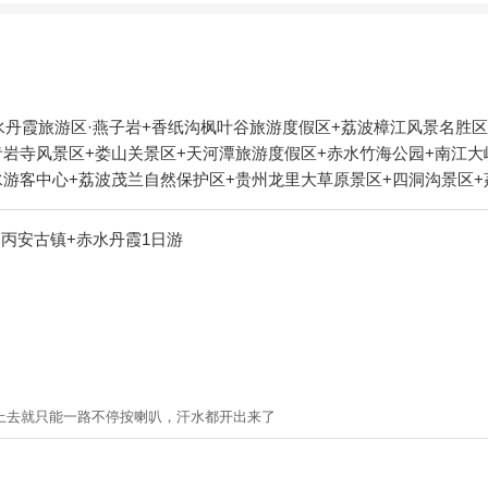
水丹霞旅游区·燕子岩+香纸沟枫叶谷旅游度假区+荔波樟江风景名胜区
青岩寺风景区+娄山关景区+天河潭旅游度假区+赤水竹海公园+南江大
水游客中心+荔波茂兰自然保护区+贵州龙里大草原景区+四洞沟景区
四渡赤水纪念馆+紫林山国际旅游度假区+瑶山古寨+茶海生态园+赤水
际旅游度假区+十二背后·清溪峡景区+荔波四季花海+时光贵州古镇+
+丙安古镇+赤水丹霞1日游
区+红赤水+赤水凤凰花坞+大娄山滑雪场+中国天眼景区+羊昌花画小
实战演艺景区+巫山峡谷旅游景区+土城古镇+龙里水乡飞越丛林+荔
泉古城文化旅游景区+都匀秦汉影视城+东田都匀乐园+四洞仙境+朱
安桃花源记景区+天河潭艺术灯光展+赤水白云山国际旅游风景区+小七
二背后·地下河谷景区+茶海之心景区+赤水丹霞-已下线+荔波酷玩森
荔波古镇+贵阳桃源河景区+平塘风景区+贵州酒仙洞景区+平塘天硐+
潭茶海)+务川开心无动力乐园-已下线+贵州长征文化数字艺术馆(红飘
上去就只能一路不停按喇叭，汗水都开出来了
+南江大峡谷漂流1日游