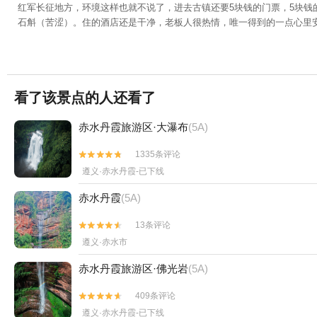
红军长征地方，环境这样也就不说了，进去古镇还要5块钱的门票，5块
石斛（苦涩）。住的酒店还是干净，老板人很热情，唯一得到的一点心里
看了该景点的人还看了
赤水丹霞旅游区·大瀑布
(5A)
1335条评论


遵义·赤水丹霞-已下线
赤水丹霞
(5A)
13条评论


遵义·赤水市
赤水丹霞旅游区·佛光岩
(5A)
409条评论


遵义·赤水丹霞-已下线