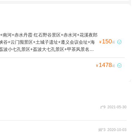
+南河+赤水丹霞·红石野谷景区+赤水河+花溪夜郎
150
峡谷+云门囤景区+土城子遗址+遵义会议会址+海

¥
起
+荔波小七孔景区+荔波大七孔景区+甲茶风景名胜
丹霞旅游区·佛光岩+遵义会议会址—已下线+猴耳
贵阳珍珠岛度假中心+香纸沟枫叶谷旅游度假区-已
1478

¥
起
镇+青岩古堡+赤水白马溪景区+南江水上欢乐园
波冰雪水世界主题乐园+红水河+独山天洞景区+平
家山国家森林公园+赤水国家级风景名胜区+猴耳天
孔桥+红军四渡赤水纪念园+巫山峡谷旅游景区-已
林+大娄山度假村+龙里油画大草原+南江云渡天桥
赤水湾古镇+中国天眼·星游记场馆+十二背后·双
z*9 2021-05-30
带)+龙里油画大草原滑雪场+多彩贵州城+多彩欢
娟*3 2020-10-03