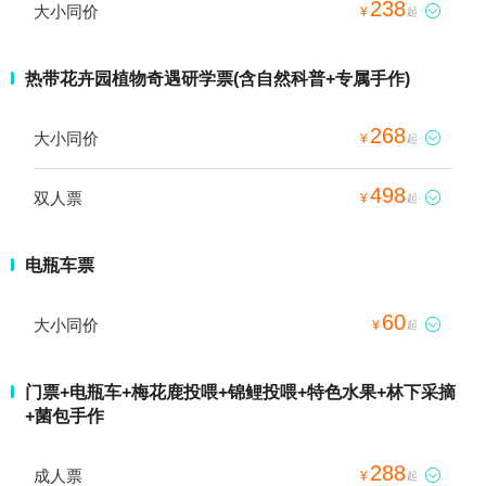
238
大小同价

¥
起
热带花卉园植物奇遇研学票(含自然科普+专属手作)
268
大小同价

¥
起
498
双人票

¥
起
电瓶车票
60
大小同价

¥
起
门票+电瓶车+梅花鹿投喂+锦鲤投喂+特色水果+林下采摘
+菌包手作
288
成人票

¥
起