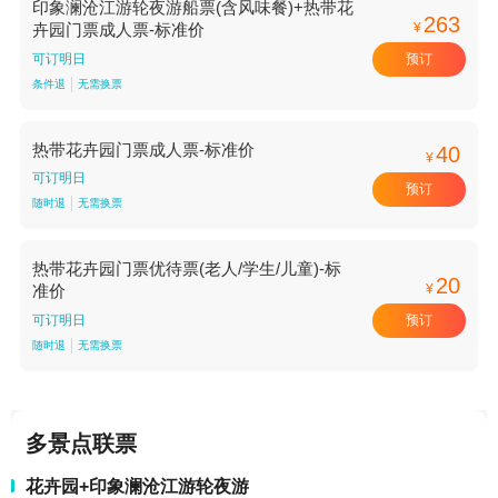
印象澜沧江游轮夜游船票(含风味餐)+热带花
263
¥
卉园门票成人票-标准价
预订
可订明日
条件退
无需换票
热带花卉园门票成人票-标准价
40
¥
可订明日
预订
随时退
无需换票
热带花卉园门票优待票(老人/学生/儿童)-标
20
¥
准价
预订
可订明日
随时退
无需换票
多景点联票
花卉园+印象澜沧江游轮夜游