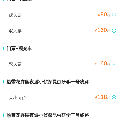
80
成人票

¥
起
160
双人票

¥
起
门票+观光车
160
双人票

¥
起
热带花卉园夜游小侦探昆虫研学一号线路
118
大小同价

¥
起
热带花卉园夜游小侦探昆虫研学三号线路