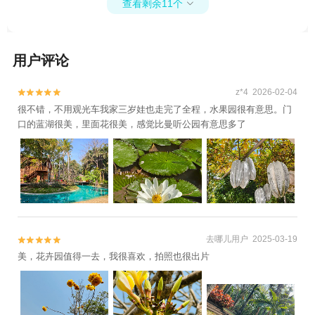
查看剩余11个

+西双版纳热带动物园+西双版纳融创乐园
+西双版纳澜沧江 湄公河快艇+告庄西双景
+云南西双版纳景洪市告庄夜市+景洪港邮轮1
用户评论
日游
z*4 2026-02-04


很不错，不用观光车我家三岁娃也走完了全程，水果园很有意思。门
口的蓝湖很美，里面花很美，感觉比曼听公园有意思多了
去哪儿用户 2025-03-19


美，花卉园值得一去，我很喜欢，拍照也很出片