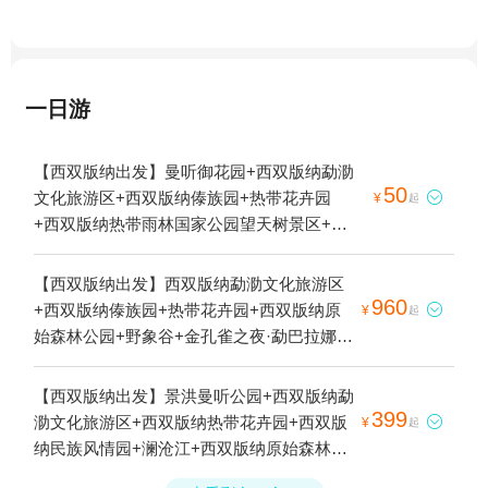
一日游
【西双版纳出发】曼听御花园+西双版纳勐泐
50
文化旅游区+西双版纳傣族园+热带花卉园

¥
起
+西双版纳热带雨林国家公园望天树景区+基
诺山寨+西双版纳原始森林公园+野象谷+中
国科学院西双版纳热带植物园+印象澜沧江游
【西双版纳出发】西双版纳勐泐文化旅游区
轮+西双版纳雨林谷+西双版纳总佛寺+西双
960
+西双版纳傣族园+热带花卉园+西双版纳原

¥
起
版纳野生动物园+西双版纳本地玩乐+湄公河
始森林公园+野象谷+金孔雀之夜·勐巴拉娜西
快艇+湄公河水底世界+告庄西双景+山点水
+告庄西双景+星光夜市+湄公河·六国水上市
越野俱乐部之铮铮峡谷+云南西双版纳景洪市
场+澜沧江游轮，湄公河之夜5日游
【西双版纳出发】景洪曼听公园+西双版纳勐
告庄夜市+蓝极国际滑翔伞飞行营地1日游
399
泐文化旅游区+西双版纳热带花卉园+西双版

¥
起
纳民族风情园+澜沧江+西双版纳原始森林公
园+西双版纳勐泐文化园+西双版纳总佛寺