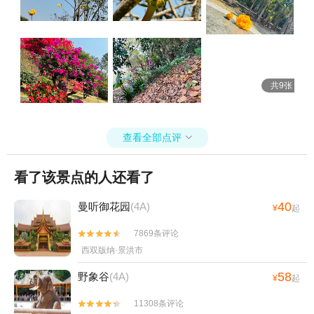
共9张
查看全部点评

看了该景点的人还看了
40
曼听御花园
(4A)
¥
起
7869条评论


西双版纳·景洪市
58
野象谷
(4A)
¥
起
11308条评论

