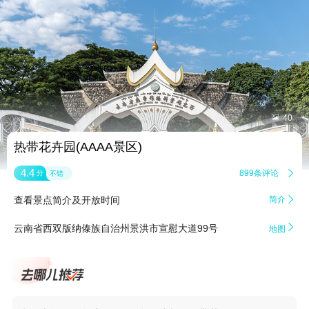


40
热带花卉园(AAAA景区)
4.4
899条评论

分
不错
查看景点简介及开放时间
简介


云南省西双版纳傣族自治州景洪市宣慰大道99号
地图