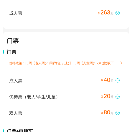
263
成人票

¥
起
门票
门票
优待政策：门票【老人票(70周岁(含)以上)】,门票【儿童票(1.2米(含)以下)】

40
成人票

¥
起
20
优待票（老人/学生/儿童）

¥
起
80
双人票

¥
起
门票+电瓶车