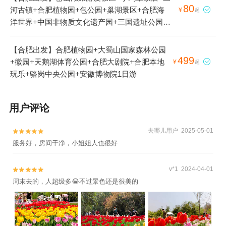
80
河古镇+合肥植物园+包公园+巢湖景区+合肥海

¥
起
洋世界+中国非物质文化遗产园+三国遗址公园
+祥源花世界+合肥本地玩乐+合肥滨湖国家森林
公园+白龙机场+出众通航飞行营地1日游
【合肥出发】合肥植物园+大蜀山国家森林公园
499
+徽园+天鹅湖体育公园+合肥大剧院+合肥本地

¥
起
玩乐+骆岗中央公园+安徽博物院1日游
用户评论
去哪儿用户 2025-05-01


服务好，房间干净，小姐姐人也很好
v*1 2024-04-01


周末去的，人超级多😂不过景色还是很美的