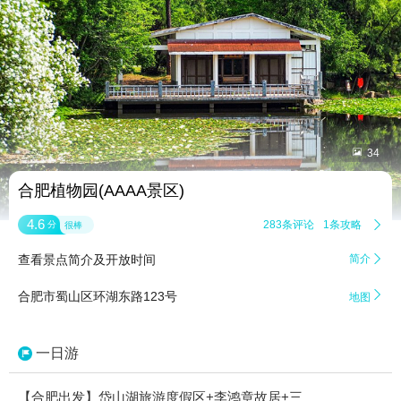


34
合肥植物园(AAAA景区)
4.6
283条评论
1条攻略

分
很棒
查看景点简介及开放时间
简介


合肥市蜀山区环湖东路123号
地图
一日游
【合肥出发】岱山湖旅游度假区+李鸿章故居+三