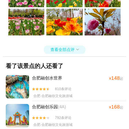
查看全部点评

看了该景点的人还看了
148
合肥融创水世界
¥
起
810条评论


合肥·合肥融创文化旅游城
168
合肥融创乐园
(4A)
¥
起
792条评论


合肥·合肥融创文化旅游城