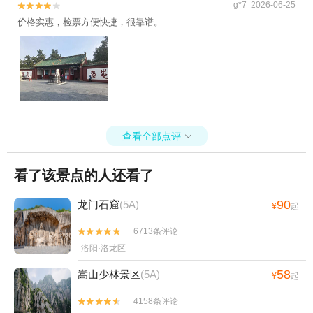
g*7 2026-06-25


价格实惠，检票方便快捷，很靠谱。
查看全部点评

看了该景点的人还看了
90
龙门石窟
(5A)
¥
起
6713条评论


洛阳·洛龙区
58
嵩山少林景区
(5A)
¥
起
4158条评论

