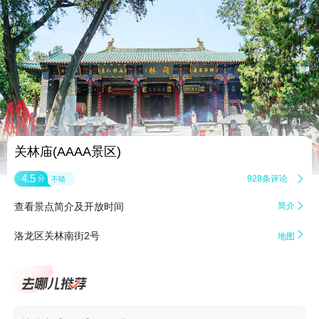


61
关林庙(AAAA景区)
4.5
928条评论

分
不错
查看景点简介及开放时间
简介


洛龙区关林南街2号
地图