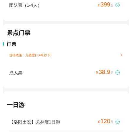
399
团队票（1-4人）

¥
起
景点门票
门票
优待政策：儿童票(1.4米以下)

38.9
成人票

¥
起
一日游
120
【洛阳出发】关林庙1日游

¥
起