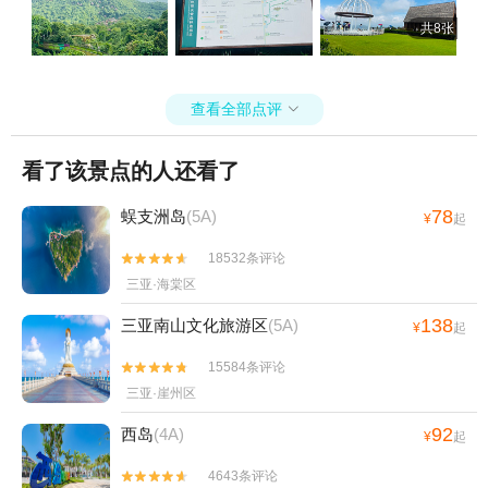
共8张
查看全部点评

看了该景点的人还看了
78
蜈支洲岛
(5A)
¥
起
18532条评论


三亚·海棠区
138
三亚南山文化旅游区
(5A)
¥
起
15584条评论


三亚·崖州区
92
西岛
(4A)
¥
起
4643条评论

