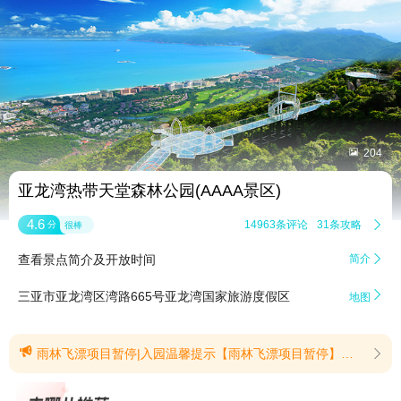


204
亚龙湾热带天堂森林公园(AAAA景区)
4.6
14963条评论
31条攻略

分
很棒
查看景点简介及开放时间
简介


三亚市亚龙湾区湾路665号亚龙湾国家旅游度假区
地图

雨林飞漂项目暂停|入园温馨提示【雨林飞漂项目暂停】景区内部体验项目雨林飞漂因维修原因，暂停开放，恢复时间待定，给您带来不便，敬请谅解!(提示有效期2025/8/27至2026/12/31)【入园温馨提示】公园山高路陡野生动物较多，为保证游客安全， 公园于每日16:00关闭登山道(如遇雷雨天气将全天候关闭登山道)。因登山往返至少需要4小时，建议每日13:00后入园的游客购买游览车票或改期前来景区登山游览。给您带来的不便，敬请谅解！线上仅提供售卖门车组合票、套票，不提供单独大门票售卖，景区线下现场售票点常态提供单独大门票、门车组合票、套票等购票选项，游客可根据自身需求自主选择。(提示有效期2026/5/1至2026/9/30)
