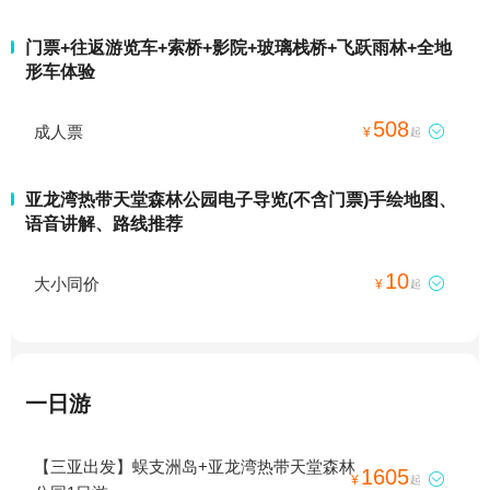
门票+往返游览车+索桥+影院+玻璃栈桥+飞跃雨林+全地
形车体验
508
成人票

¥
起
亚龙湾热带天堂森林公园电子导览(不含门票)手绘地图、
语音讲解、路线推荐
10
大小同价

¥
起
一日游
【三亚出发】蜈支洲岛+亚龙湾热带天堂森林
1605

¥
起