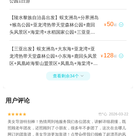
公园1日游
【陵水黎族自治县出发】蜈支洲岛+分界洲岛
50
+猴岛公园+亚龙湾热带天堂森林公园+鹿回

¥
起
头风景区+海棠湾+水稻国家公园+三亚亚特
兰蒂斯水世界+三亚亚特兰蒂斯失落的空间水
族馆+南湾猴岛生态旅游区+清水湾旅游区
【三亚出发】蜈支洲岛+大东海+亚龙湾+亚
+清水湾游艇会1日游
128
龙湾热带天堂森林公园+小东海+鹿回头风景

¥
起
区+凤凰岭海誓山盟景区+凤凰岛+海棠湾+三
亚亚龙湾国际玫瑰谷+三亚千古情+海棠广场
查看剩余34个

+三亚游艇出海+半山半岛帆船港+亚龙通航
海棠广场直升机基地+水稻国家公园+后海村
+鹿回头广场+三亚亚特兰蒂斯水世界+三亚
用户评论
亚特兰蒂斯失落的空间水族馆+三亚海昌梦幻
海洋不夜城+海昌不夜城直升机飞行营地+蜈
支洲岛潜水+三亚海棠湾赶海俱乐部+小东海
竹*心 2026-03-22


赶海体验区1日游
美女导游特别棒！热情周到地服务我们各位团友，讲解详细易懂，既
照顾老年团友，还照顾到了小朋友，很多年不参团了，这次在去哪儿
网订的团靠谱，美女导游更加靠谱！点赞👍带我们领略了超漂亮的风