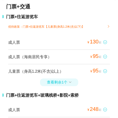
门票+交通
门票+往返游览车
优待政策：门票+往返游览车【儿童票(身高1.2米(含)以下)】

130
成人票

¥
起
95
成人票（海南居民专享）

¥
起
95
儿童票（身高1.2米(不含)以上）

¥
起
查看剩余1个

门票+往返游览车+玻璃栈桥+影院+索桥
248
成人票

¥
起