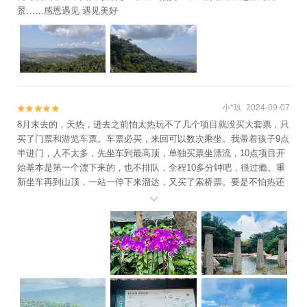
景……感恩遇见 遇见美好
小*玖 2024-09-07


8月末去的，天热，进去之前怕太热玩不了几个项目就没买大套票，只
买了门票和游览车票。车票必买，来回可以数次乘坐。我带着孩子9点
半进门，人不太多，先坐车到最高顶，单独买票坐漂流，10点项目开
始基本是第一个漂下来的，也不排队，全程10多分钟吧，很过瘾。重
新坐车再到山顶，一站一停下来溜达，又买了索桥票。要是不怕热还
是买大套票合适，1点半基本就都逛完了。不错
