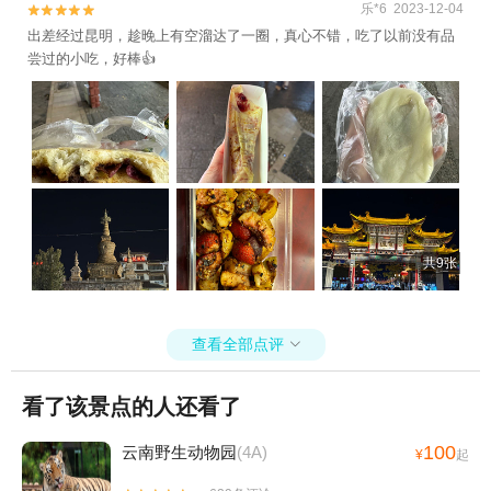
乐*6 2023-12-04


出差经过昆明，趁晚上有空溜达了一圈，真心不错，吃了以前没有品
尝过的小吃，好棒👍
共9张
查看全部点评

看了该景点的人还看了
100
云南野生动物园
(4A)
¥
起