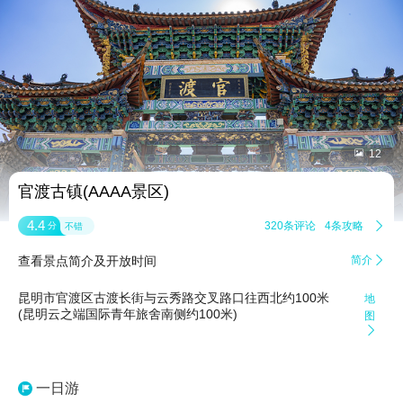


12
官渡古镇(AAAA景区)
4.4
320条评论
4条攻略

分
不错
查看景点简介及开放时间
简介

昆明市官渡区古渡长街与云秀路交叉路口往西北约100米
地
(昆明云之端国际青年旅舍南侧约100米)
图

一日游