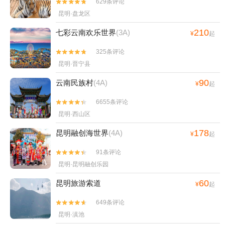
629条评论


昆明·盘龙区
210
七彩云南欢乐世界
(3A)
¥
起
325条评论


昆明·晋宁县
90
云南民族村
(4A)
¥
起
6655条评论


昆明·西山区
178
昆明融创海世界
(4A)
¥
起
91条评论


昆明·昆明融创乐园
60
昆明旅游索道
¥
起
649条评论


昆明·滇池