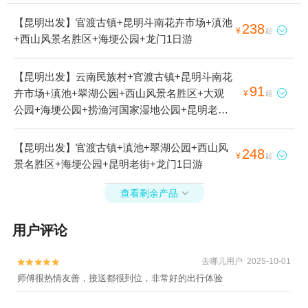
【昆明出发】官渡古镇+昆明斗南花卉市场+滇池
238

¥
起
+西山风景名胜区+海埂公园+龙门1日游
【昆明出发】云南民族村+官渡古镇+昆明斗南花
91
卉市场+滇池+翠湖公园+西山风景名胜区+大观

¥
起
公园+海埂公园+捞渔河国家湿地公园+昆明老街
1日游
【昆明出发】官渡古镇+滇池+翠湖公园+西山风
248

¥
起
景名胜区+海埂公园+昆明老街+龙门1日游
查看剩余产品

用户评论
去哪儿用户 2025-10-01


师傅很热情友善，接送都很到位，非常好的出行体验